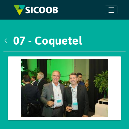
Pular para o Conteúdo principal
07 - Coquetel
Voltar
Galeria de Mídias