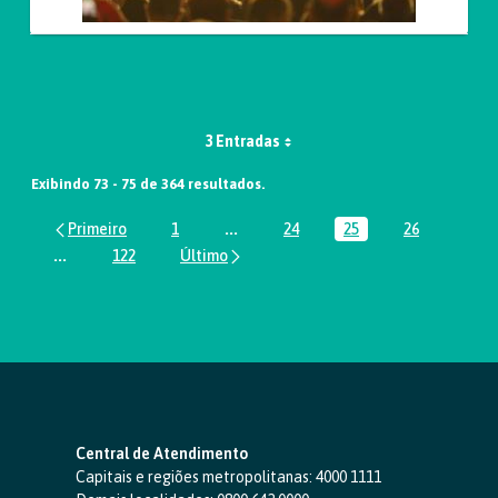
3 Entradas
Exibindo 73 - 75 de 364 resultados.
1
...
24
25
26
Página
Páginas intermediárias Usar ABA par
Página
Página
Página
...
122
Páginas intermediárias Usar ABA para navegar.
Página
Central de Atendimento
Capitais e regiões metropolitanas:
4000 1111