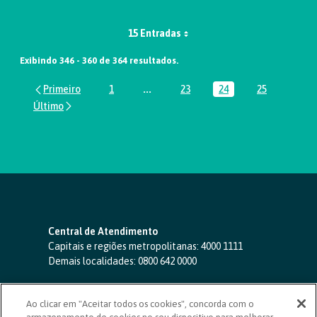
15 Entradas
Exibindo 346 - 360 de 364 resultados.
1
...
23
24
25
Página
Páginas intermediárias Usar ABA par
Página
Página
Página
Central de Atendimento
Capitais e regiões metropolitanas:
4000 1111
Demais localidades:
0800 642 0000
SAC 24 horas
-
0800 724 4420
Ao clicar em "Aceitar todos os cookies", concorda com o
Ouvidoria