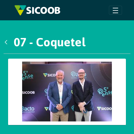
Pular para o Conteúdo principal
07 - Coquetel
Voltar
Galeria de Mídias