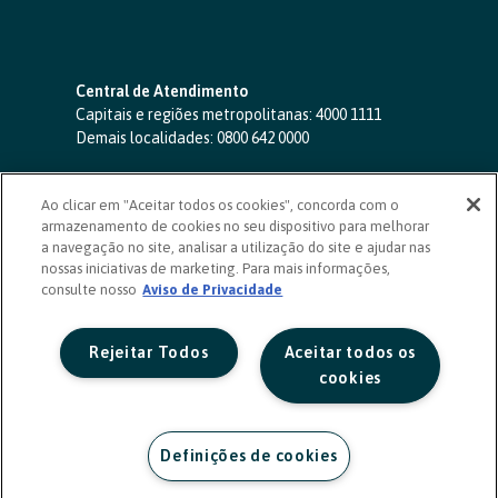
Central de Atendimento
Capitais e regiões metropolitanas:
4000 1111
Demais localidades:
0800 642 0000
SAC 24 horas
-
0800 724 4420
Ao clicar em "Aceitar todos os cookies", concorda com o
Ouvidoria
armazenamento de cookies no seu dispositivo para melhorar
0800 725 0996
(de segunda a sexta, das 8h às 20h)
a navegação no site, analisar a utilização do site e ajudar nas
ouvidoriasicoob.com.br
nossas iniciativas de marketing. Para mais informações,
consulte nosso
Deficientes auditivos ou de fala
Aviso de Privacidade
-
0800 940 0458
(de segunda a sexta, das 8h às 20h)
Rejeitar Todos
Aceitar todos os
cookies
Definições de cookies