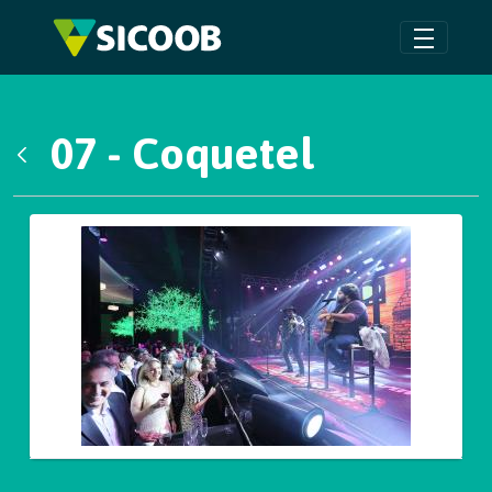
Pular para o Conteúdo principal
07 - Coquetel
Voltar
Galeria de Mídias