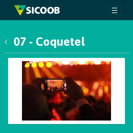
Pular para o Conteúdo principal
07 - Coquetel
Voltar
Galeria de Mídias