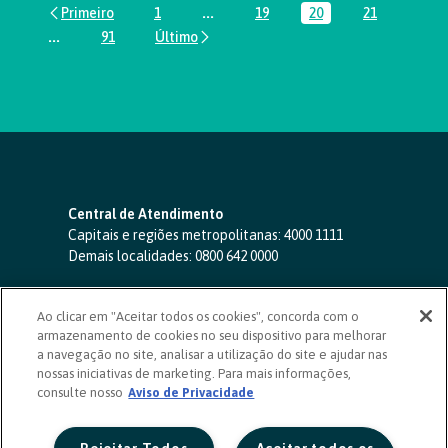
1
...
19
20
21
Página
Páginas intermediárias Usar ABA par
Página
Página
Página
...
91
Páginas intermediárias Usar ABA para navegar.
Página
Central de Atendimento
Capitais e regiões metropolitanas:
4000 1111
Demais localidades:
0800 642 0000
SAC 24 horas
-
0800 724 4420
Ao clicar em "Aceitar todos os cookies", concorda com o
Ouvidoria
armazenamento de cookies no seu dispositivo para melhorar
0800 725 0996
(de segunda a sexta, das 8h às 20h)
a navegação no site, analisar a utilização do site e ajudar nas
ouvidoriasicoob.com.br
nossas iniciativas de marketing. Para mais informações,
consulte nosso
Deficientes auditivos ou de fala
Aviso de Privacidade
-
0800 940 0458
(de segunda a sexta, das 8h às 20h)