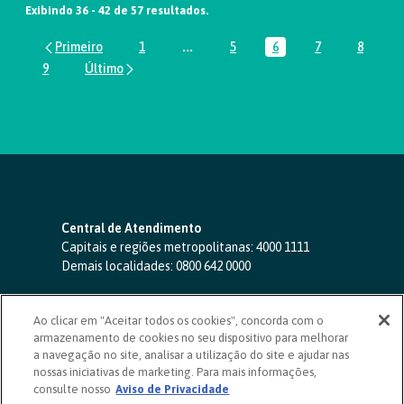
Exibindo 36 - 42 de 57 resultados.
1
...
5
6
7
8
Página
Páginas intermediárias Usar ABA par
Página
Página
Página
Página
9
Página
Central de Atendimento
Capitais e regiões metropolitanas:
4000 1111
Demais localidades:
0800 642 0000
SAC 24 horas
-
0800 724 4420
Ao clicar em "Aceitar todos os cookies", concorda com o
Ouvidoria
armazenamento de cookies no seu dispositivo para melhorar
0800 725 0996
(de segunda a sexta, das 8h às 20h)
a navegação no site, analisar a utilização do site e ajudar nas
ouvidoriasicoob.com.br
nossas iniciativas de marketing. Para mais informações,
consulte nosso
Deficientes auditivos ou de fala
Aviso de Privacidade
-
0800 940 0458