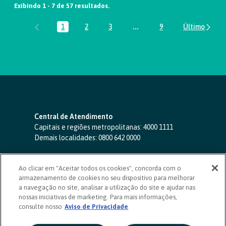
Exibindo 1 - 7 de 57 resultados.
1
2
3
...
9
Página
Página
Página
Páginas intermediárias Usa
Página
Central de Atendimento
Capitais e regiões metropolitanas:
4000 1111
Demais localidades:
0800 642 0000
SAC 24 horas
-
0800 724 4420
Ao clicar em "Aceitar todos os cookies", concorda com o
Ouvidoria
armazenamento de cookies no seu dispositivo para melhorar
0800 725 0996
(de segunda a sexta, das 8h às 20h)
a navegação no site, analisar a utilização do site e ajudar nas
ouvidoriasicoob.com.br
nossas iniciativas de marketing. Para mais informações,
consulte nosso
Deficientes auditivos ou de fala
Aviso de Privacidade
-
0800 940 0458
(de segunda a sexta, das 8h às 20h)