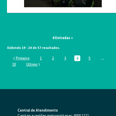
6 Entradas
Exibindo 19 - 24 de 57 resultados.
1
2
3
4
5
...
Página
Página
Página
Página
Página
Páginas
10
Página
Central de Atendimento
Capitais e regiões metropolitanas:
4000 1111