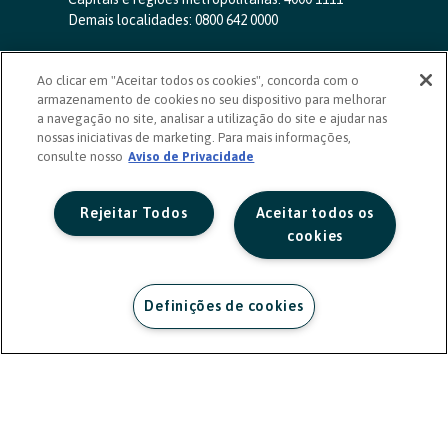
Demais localidades:
0800 642 0000
SAC 24 horas
-
0800 724 4420
Ao clicar em "Aceitar todos os cookies", concorda com o
Ouvidoria
armazenamento de cookies no seu dispositivo para melhorar
0800 725 0996
(de segunda a sexta, das 8h às 20h)
a navegação no site, analisar a utilização do site e ajudar nas
ouvidoriasicoob.com.br
nossas iniciativas de marketing. Para mais informações,
consulte nosso
Deficientes auditivos ou de fala
Aviso de Privacidade
-
0800 940 0458
(de segunda a sexta, das 8h às 20h)
Rejeitar Todos
Aceitar todos os
cookies
Definições de cookies