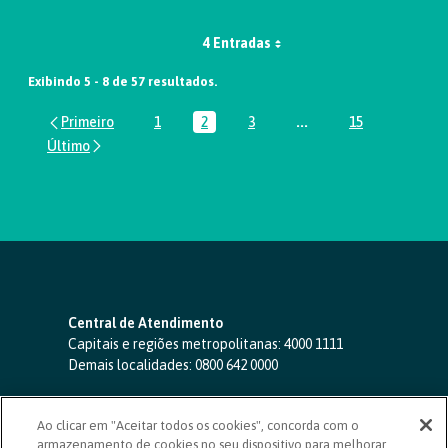
4 Entradas
Exibindo 5 - 8 de 57 resultados.
1
2
3
...
15
Página
Página
Página
Páginas intermediária
Página
Central de Atendimento
Capitais e regiões metropolitanas:
4000 1111
Demais localidades:
0800 642 0000
SAC 24 horas
-
0800 724 4420
Ao clicar em "Aceitar todos os cookies", concorda com o
Ouvidoria
armazenamento de cookies no seu dispositivo para melhorar