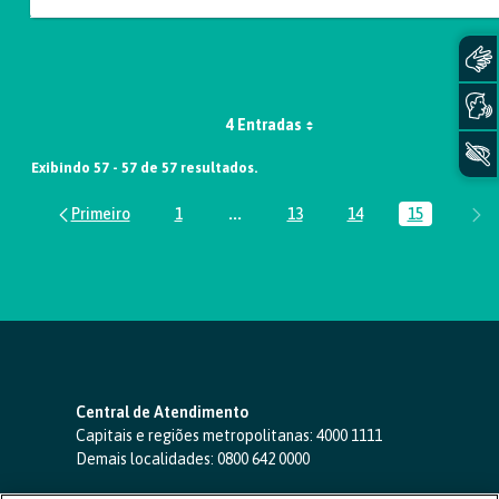
4 Entradas
Exibindo 57 - 57 de 57 resultados.
1
...
13
14
15
Página
Páginas intermediárias Usar ABA par
Página
Página
Página
Central de Atendimento
Capitais e regiões metropolitanas:
4000 1111
Demais localidades:
0800 642 0000