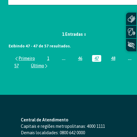
1 Entradas
Exibindo 47 - 47 de 57 resultados.
1
...
46
47
48
...
Página
Páginas intermediárias Usar ABA par
Página
Página
Página
Pág
57
Página
Central de Atendimento
Capitais e regiões metropolitanas:
4000 1111
Demais localidades:
0800 642 0000