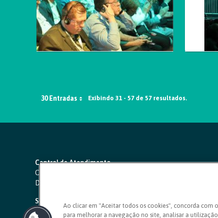
30 Entradas
Exibindo 31 - 57 de 57 resultados.
Central de Atendimento
Capitais e regiões metropolitanas:
4000 1111
Demais localidades:
0800 642 0000
SAC 24 horas
-
0800 724 4420
Ao clicar em "Aceitar todos os cookies", concorda com 
para melhorar a navegação no site, analisar a utilização 