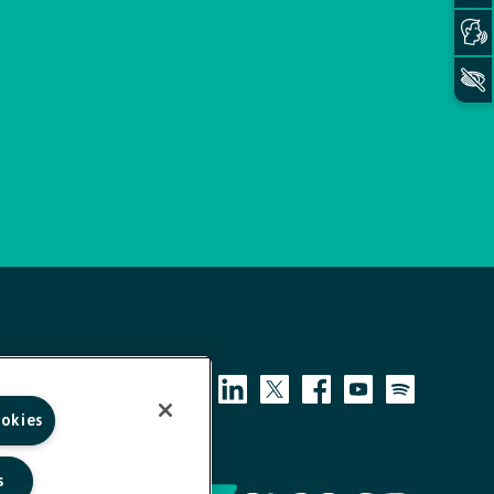
ookies
s