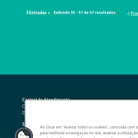
3 Entradas
Exibindo 55 - 57 de 57 resultados.
Central de Atendimento
Capitais e regiões metropolitanas:
4000 1111
Demais localidades:
0800 642 0000
SAC 24 horas
-
0800 724 4420
Ao clicar em "Aceitar todos os cookies", concorda com 
para melhorar a navegação no site, analisar a utilização 
Ouvidoria