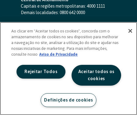
Capitais e regiões metropolitanas:
4000 1111
Demais localidades:
0800 642 0000
SAC 24 horas
-
0800 724 4420
Ao clicar em "Aceitar todos os cookies", concorda com o
Ouvidoria
armazenamento de cookies no seu dispositivo para melhorar
0800 725 0996
(de segunda a sexta, das 8h às 20h)
a navegação no site, analisar a utilização do site e ajudar nas
ouvidoriasicoob.com.br
nossas iniciativas de marketing. Para mais informações,
consulte nosso
Deficientes auditivos ou de fala
Aviso de Privacidade
-
0800 940 0458
(de segunda a sexta, das 8h às 20h)
Rejeitar Todos
Aceitar todos os
cookies
Definições de cookies