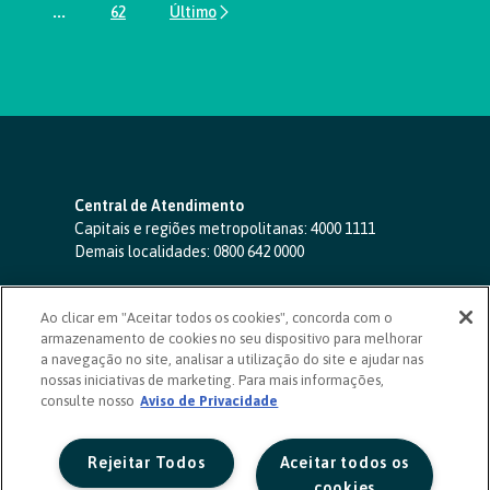
...
62
Páginas intermediárias Usar ABA para navegar.
Página
Central de Atendimento
Capitais e regiões metropolitanas:
4000 1111
Demais localidades:
0800 642 0000
SAC 24 horas
-
0800 724 4420
Ao clicar em "Aceitar todos os cookies", concorda com o
Ouvidoria
armazenamento de cookies no seu dispositivo para melhorar
0800 725 0996
(de segunda a sexta, das 8h às 20h)
a navegação no site, analisar a utilização do site e ajudar nas
ouvidoriasicoob.com.br
nossas iniciativas de marketing. Para mais informações,
consulte nosso
Deficientes auditivos ou de fala
Aviso de Privacidade
-
0800 940 0458
(de segunda a sexta, das 8h às 20h)
Rejeitar Todos
Aceitar todos os
cookies