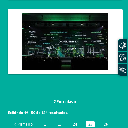
2 Entradas
Exibindo 49 - 50 de 124 resultados.
1
...
24
25
26
Página
Páginas intermediárias Usar ABA par
Página
Página
Página