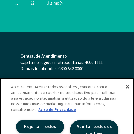
...
62
Páginas intermediárias Usar ABA para navegar.
Página
Central de Atendimento
Capitais e regiões metropolitanas:
4000 1111
Demais localidades:
0800 642 0000
SAC 24 horas
-
0800 724 4420
Ao clicar em "Aceitar todos os cookies", concorda com o
Ouvidoria
armazenamento de cookies no seu dispositivo para melhorar
0800 725 0996
(de segunda a sexta, das 8h às 20h)
a navegação no site, analisar a utilização do site e ajudar nas
ouvidoriasicoob.com.br
nossas iniciativas de marketing. Para mais informações,
consulte nosso
Deficientes auditivos ou de fala
Aviso de Privacidade
-
0800 940 0458
(de segunda a sexta, das 8h às 20h)
Rejeitar Todos
Aceitar todos os
cookies