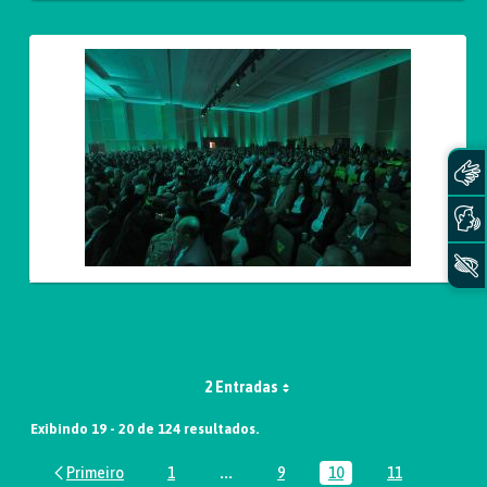
2 Entradas
Exibindo 19 - 20 de 124 resultados.
1
...
9
10
11
Página
Páginas intermediárias Usar ABA par
Página
Página
Página