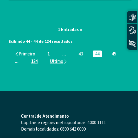
1 Entradas
Exibindo 44 - 44 de 124 resultados.
1
...
43
44
45
Página
Páginas intermediárias Usar ABA par
Página
Página
Página
...
124
Páginas intermediárias Usar ABA para navegar.
Página
Central de Atendimento
Capitais e regiões metropolitanas:
4000 1111
Demais localidades:
0800 642 0000