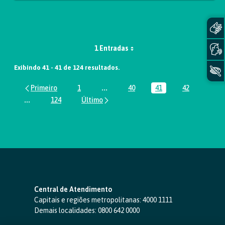
1 Entradas
Exibindo 41 - 41 de 124 resultados.
1
...
40
41
42
Página
Páginas intermediárias Usar ABA par
Página
Página
Página
...
124
Páginas intermediárias Usar ABA para navegar.
Página
Central de Atendimento
Capitais e regiões metropolitanas:
4000 1111
Demais localidades:
0800 642 0000