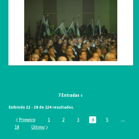
7 Entradas
Exibindo 22 - 28 de 124 resultados.
1
2
3
4
5
...
Página
Página
Página
Página
Página
Páginas
18
Página