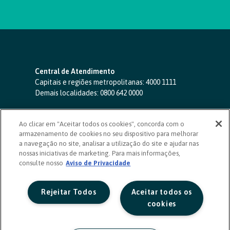
Central de Atendimento
Capitais e regiões metropolitanas:
4000 1111
Demais localidades:
0800 642 0000
SAC 24 horas
-
0800 724 4420
Ao clicar em "Aceitar todos os cookies", concorda com o
Ouvidoria
armazenamento de cookies no seu dispositivo para melhorar
0800 725 0996
(de segunda a sexta, das 8h às 20h)
a navegação no site, analisar a utilização do site e ajudar nas
ouvidoriasicoob.com.br
nossas iniciativas de marketing. Para mais informações,
consulte nosso
Deficientes auditivos ou de fala
Aviso de Privacidade
-
0800 940 0458
(de segunda a sexta, das 8h às 20h)
Rejeitar Todos
Aceitar todos os
cookies