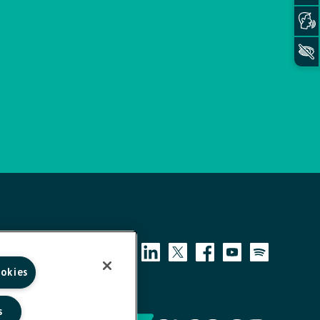
ookies
s