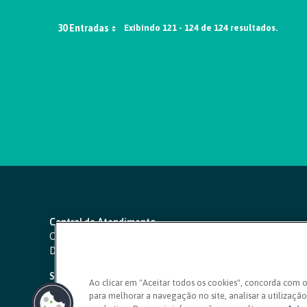
30 Entradas
Exibindo 121 - 124 de 124 resultados.
Central de Atendimento
Capitais e regiões metropolitanas:
4000 1111
Demais localidades:
0800 642 0000
SAC 24 horas
-
0800 724 4420
Ao clicar em "Aceitar todos os cookies", concorda com 
para melhorar a navegação no site, analisar a utilização 
Ouvidoria