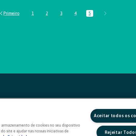
1
2
3
4
5
Página
Página
Página
Página
Página
Aceitar todos os c
o armazenamento de cookies no seu dispositivo
do site e ajudar nas nossas iniciativas de
Rejeitar Todo