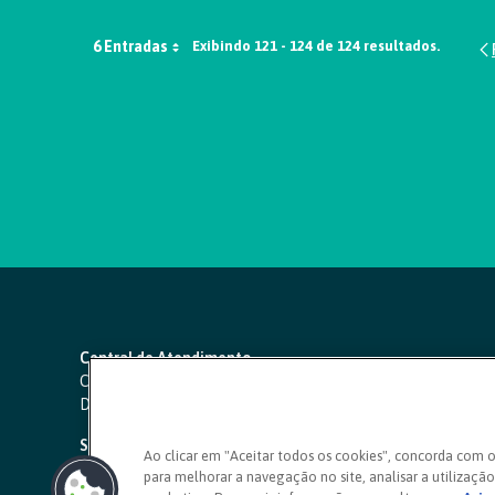
6 Entradas
Exibindo 121 - 124 de 124 resultados.
Central de Atendimento
Capitais e regiões metropolitanas:
4000 1111
Demais localidades:
0800 642 0000
SAC 24 horas
-
0800 724 4420
Ao clicar em "Aceitar todos os cookies", concorda com 
para melhorar a navegação no site, analisar a utilização 
Ouvidoria