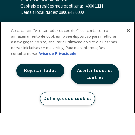
Capitais e regiões metropolitanas:
4000 1111
Demais localidades:
0800 642 0000
SAC 24 horas
-
0800 724 4420
Ao clicar em "Aceitar todos os cookies", concorda com o
Ouvidoria
armazenamento de cookies no seu dispositivo para melhorar
0800 725 0996
(de segunda a sexta, das 8h às 20h)
a navegação no site, analisar a utilização do site e ajudar nas
ouvidoriasicoob.com.br
nossas iniciativas de marketing. Para mais informações,
consulte nosso
Deficientes auditivos ou de fala
Aviso de Privacidade
-
0800 940 0458
(de segunda a sexta, das 8h às 20h)
Rejeitar Todos
Aceitar todos os
cookies
Definições de cookies