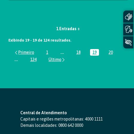
1 Entradas
Exibindo 19 - 19 de 124 resultados.
1
...
18
19
20
Página
Páginas intermediárias Usar ABA par
Página
Página
Página
...
124
Páginas intermediárias Usar ABA para navegar.
Página
Central de Atendimento
Capitais e regiões metropolitanas:
4000 1111
Demais localidades:
0800 642 0000