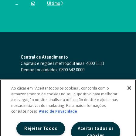
...
62
Páginas intermediárias Usar ABA para navegar.
Página
Central de Atendimento
Capitais e regiões metropolitanas:
4000 1111
Demais localidades:
0800 642 0000
SAC 24 horas
-
0800 724 4420
Ao clicar em "Aceitar todos os cookies", concorda com o
Ouvidoria
armazenamento de cookies no seu dispositivo para melhorar
0800 725 0996
(de segunda a sexta, das 8h às 20h)
a navegação no site, analisar a utilização do site e ajudar nas
ouvidoriasicoob.com.br
nossas iniciativas de marketing. Para mais informações,
consulte nosso
Deficientes auditivos ou de fala
Aviso de Privacidade
-
0800 940 0458
(de segunda a sexta, das 8h às 20h)
Rejeitar Todos
Aceitar todos os
cookies