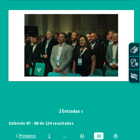
2 Entradas
Exibindo 87 - 88 de 124 resultados.
1
...
43
44
45
Página
Páginas intermediárias Usar ABA par
Página
Página
Página