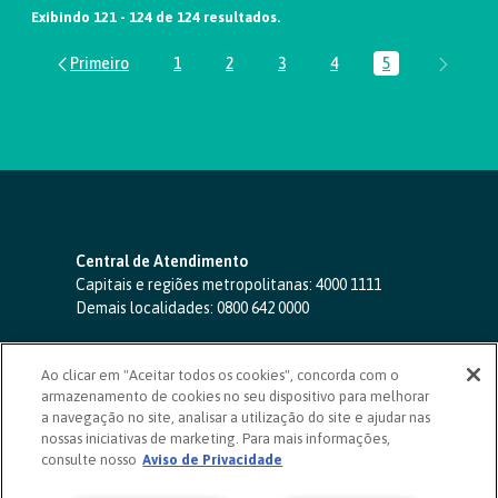
Exibindo 121 - 124 de 124 resultados.
1
2
3
4
5
Página
Página
Página
Página
Página
Central de Atendimento
Capitais e regiões metropolitanas:
4000 1111
Demais localidades:
0800 642 0000
SAC 24 horas
-
0800 724 4420
Ao clicar em "Aceitar todos os cookies", concorda com o
Ouvidoria
armazenamento de cookies no seu dispositivo para melhorar
0800 725 0996
(de segunda a sexta, das 8h às 20h)
a navegação no site, analisar a utilização do site e ajudar nas
ouvidoriasicoob.com.br
nossas iniciativas de marketing. Para mais informações,
consulte nosso
Deficientes auditivos ou de fala
Aviso de Privacidade
-
0800 940 0458
(de segunda a sexta, das 8h às 20h)