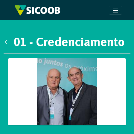
Pular para o Conteúdo principal
01 - Credenciamento
Voltar
Galeria de Mídias