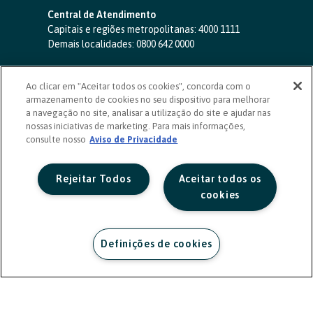
Central de Atendimento
Capitais e regiões metropolitanas:
4000 1111
Demais localidades:
0800 642 0000
SAC 24 horas
-
0800 724 4420
Ao clicar em "Aceitar todos os cookies", concorda com o
Ouvidoria
armazenamento de cookies no seu dispositivo para melhorar
0800 725 0996
(de segunda a sexta, das 8h às 20h)
a navegação no site, analisar a utilização do site e ajudar nas
ouvidoriasicoob.com.br
nossas iniciativas de marketing. Para mais informações,
consulte nosso
Deficientes auditivos ou de fala
Aviso de Privacidade
-
0800 940 0458
(de segunda a sexta, das 8h às 20h)
Rejeitar Todos
Aceitar todos os
cookies
Definições de cookies