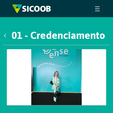
Pular para o Conteúdo principal
01 - Credenciamento
Voltar
Galeria de Mídias