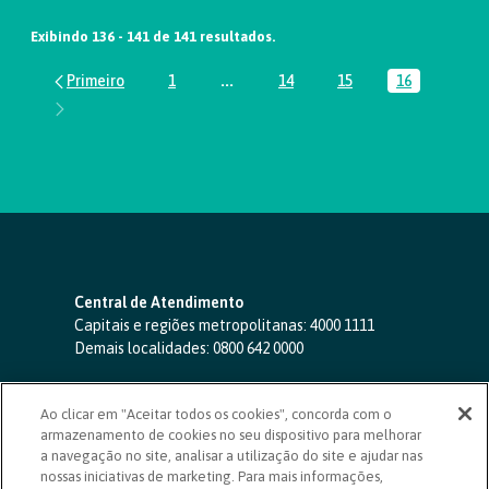
Exibindo 136 - 141 de 141 resultados.
1
...
14
15
16
Página
Páginas intermediárias Usar ABA par
Página
Página
Página
Central de Atendimento
Capitais e regiões metropolitanas:
4000 1111
Demais localidades:
0800 642 0000
SAC 24 horas
-
0800 724 4420
Ao clicar em "Aceitar todos os cookies", concorda com o
Ouvidoria
armazenamento de cookies no seu dispositivo para melhorar
0800 725 0996
(de segunda a sexta, das 8h às 20h)
a navegação no site, analisar a utilização do site e ajudar nas
ouvidoriasicoob.com.br
nossas iniciativas de marketing. Para mais informações,