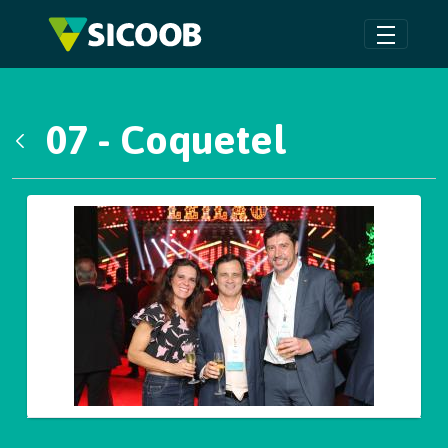
Pular para o Conteúdo principal
07 - Coquetel
Voltar
Galeria de Mídias