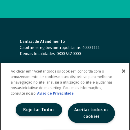
Central de Atendimento
Capitais e regiões metropolitanas:
4000 1111
Demais localidades:
0800 642 0000
SAC 24 horas
-
0800 724 4420
Ao clicar em "Aceitar todos os cookies", concorda com o
Ouvidoria
armazenamento de cookies no seu dispositivo para melhorar
0800 725 0996
(de segunda a sexta, das 8h às 20h)
a navegação no site, analisar a utilização do site e ajudar nas
ouvidoriasicoob.com.br
nossas iniciativas de marketing. Para mais informações,
consulte nosso
Deficientes auditivos ou de fala
Aviso de Privacidade
-
0800 940 0458
(de segunda a sexta, das 8h às 20h)
Rejeitar Todos
Aceitar todos os
cookies