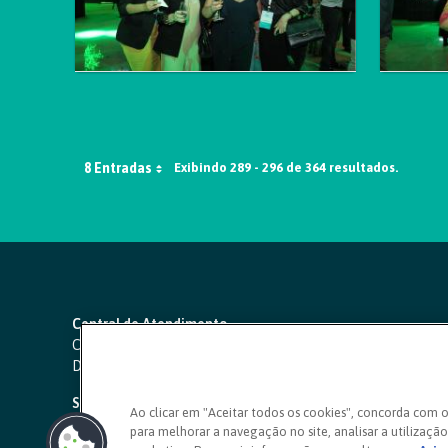
8 Entradas
Exibindo 289 - 296 de 364 resultados.
Central de Atendimento
Capitais e regiões metropolitanas:
4000 1111
Demais localidades:
0800 642 0000
SAC 24 horas
-
0800 724 4420
Ao clicar em "Aceitar todos os cookies", concorda com 
para melhorar a navegação no site, analisar a utilização 
Ouvidoria