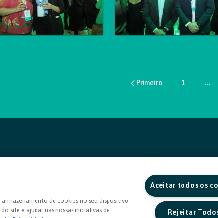
1
...
Página
Pág
Aceitar todos os c
o armazenamento de cookies no seu dispositivo
do site e ajudar nas nossas iniciativas de
Rejeitar Todo