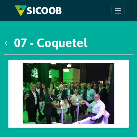
Pular para o Conteúdo principal
07 - Coquetel
Voltar
Galeria de Mídias