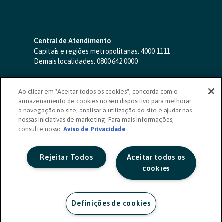
Central de Atendimento
Capitais e regiões metropolitanas:
4000 1111
Demais localidades:
0800 642 0000
SAC 24 horas
-
0800 724 4420
Ao clicar em "Aceitar todos os cookies", concorda com o
Ouvidoria
armazenamento de cookies no seu dispositivo para melhorar
0800 725 0996
(de segunda a sexta, das 8h às 20h)
a navegação no site, analisar a utilização do site e ajudar nas
ouvidoriasicoob.com.br
nossas iniciativas de marketing. Para mais informações,
consulte nosso
Deficientes auditivos ou de fala
Aviso de Privacidade
-
0800 940 0458
(de segunda a sexta, das 8h às 20h)
Rejeitar Todos
Aceitar todos os
cookies
Definições de cookies