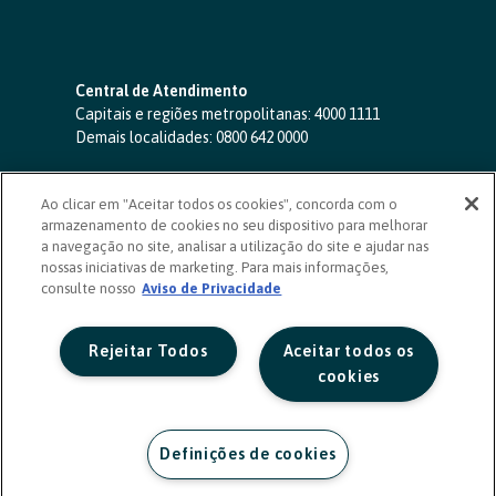
Central de Atendimento
Capitais e regiões metropolitanas:
4000 1111
Demais localidades:
0800 642 0000
SAC 24 horas
-
0800 724 4420
Ao clicar em "Aceitar todos os cookies", concorda com o
Ouvidoria
armazenamento de cookies no seu dispositivo para melhorar
0800 725 0996
(de segunda a sexta, das 8h às 20h)
a navegação no site, analisar a utilização do site e ajudar nas
ouvidoriasicoob.com.br
nossas iniciativas de marketing. Para mais informações,
consulte nosso
Deficientes auditivos ou de fala
Aviso de Privacidade
-
0800 940 0458
(de segunda a sexta, das 8h às 20h)
Rejeitar Todos
Aceitar todos os
cookies
Definições de cookies