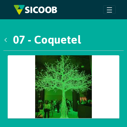
Pular para o Conteúdo principal
07 - Coquetel
Voltar
Galeria de Mídias