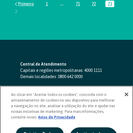
1
...
71
72
73
Página
Páginas intermediárias Usar ABA par
Página
Página
Página
Central de Atendimento
Capitais e regiões metropolitanas:
4000 1111
Demais localidades:
0800 642 0000
SAC 24 horas
-
0800 724 4420
Ao clicar em "Aceitar todos os cookies", concorda com o
Ouvidoria
armazenamento de cookies no seu dispositivo para melhorar
0800 725 0996
(de segunda a sexta, das 8h às 20h)
a navegação no site, analisar a utilização do site e ajudar nas
ouvidoriasicoob.com.br
nossas iniciativas de marketing. Para mais informações,
consulte nosso
Deficientes auditivos ou de fala
Aviso de Privacidade
-
0800 940 0458
(de segunda a sexta, das 8h às 20h)