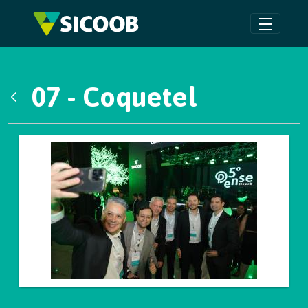
Pular para o Conteúdo principal
07 - Coquetel
Voltar
Galeria de Mídias