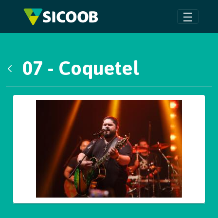
Pular para o Conteúdo principal
07 - Coquetel
Voltar
Galeria de Mídias