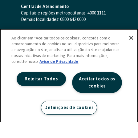
Central de Atendimento
Capitais e regiões metropolitanas:
4000 1111
Demais localidades:
0800 642 0000
SAC 24 horas
-
0800 724 4420
Ao clicar em "Aceitar todos os cookies", concorda com o
Ouvidoria
armazenamento de cookies no seu dispositivo para melhorar
0800 725 0996
(de segunda a sexta, das 8h às 20h)
a navegação no site, analisar a utilização do site e ajudar nas
ouvidoriasicoob.com.br
nossas iniciativas de marketing. Para mais informações,
consulte nosso
Deficientes auditivos ou de fala
Aviso de Privacidade
-
0800 940 0458
(de segunda a sexta, das 8h às 20h)
Rejeitar Todos
Aceitar todos os
cookies
Definições de cookies