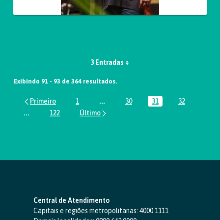
3 Entradas
Exibindo 91 - 93 de 364 resultados.
1
...
30
31
32
Página
Páginas intermediárias Usar ABA par
Página
Página
Página
...
122
Páginas intermediárias Usar ABA para navegar.
Página
Central de Atendimento
Capitais e regiões metropolitanas:
4000 1111