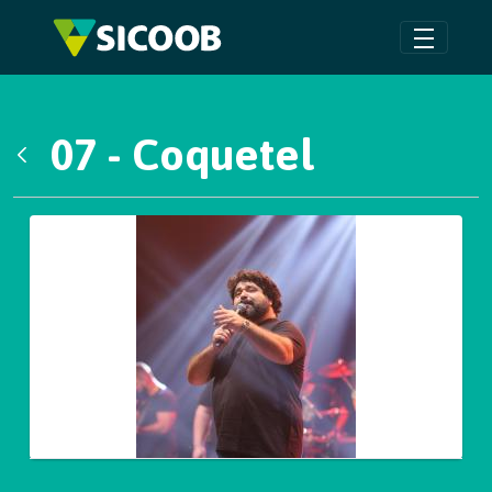
Pular para o Conteúdo principal
07 - Coquetel
Voltar
Galeria de Mídias