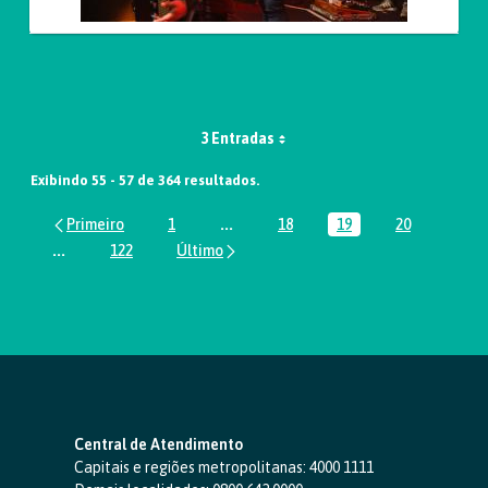
3 Entradas
Exibindo 55 - 57 de 364 resultados.
1
...
18
19
20
Página
Páginas intermediárias Usar ABA par
Página
Página
Página
...
122
Páginas intermediárias Usar ABA para navegar.
Página
Central de Atendimento
Capitais e regiões metropolitanas:
4000 1111