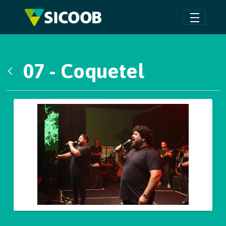
Pular para o Conteúdo principal
07 - Coquetel
Voltar
Galeria de Mídias