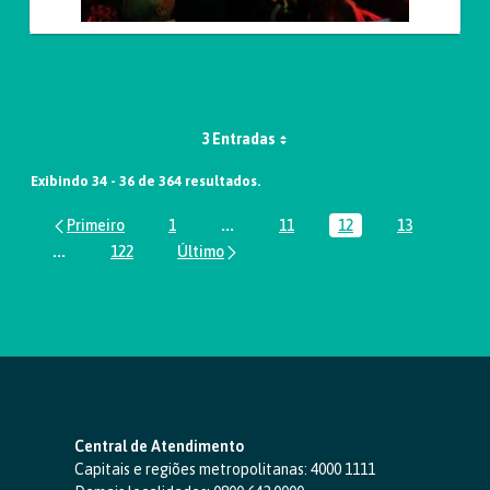
3 Entradas
Exibindo 34 - 36 de 364 resultados.
1
...
11
12
13
Página
Páginas intermediárias Usar ABA par
Página
Página
Página
...
122
Páginas intermediárias Usar ABA para navegar.
Página
Central de Atendimento
Capitais e regiões metropolitanas:
4000 1111