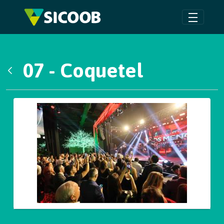
Pular para o Conteúdo principal
07 - Coquetel
Voltar
Galeria de Mídias