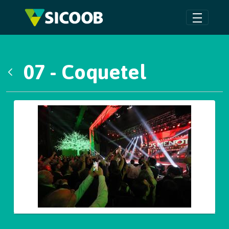
Pular para o Conteúdo principal
07 - Coquetel
Voltar
Galeria de Mídias