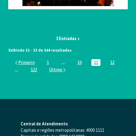
3 Entradas
Exibindo 31 - 33 de 364 resultados.
1
...
10
11
12
Página
Páginas intermediárias Usar ABA par
Página
Página
Página
...
122
Páginas intermediárias Usar ABA para navegar.
Página
Central de Atendimento
Capitais e regiões metropolitanas:
4000 1111