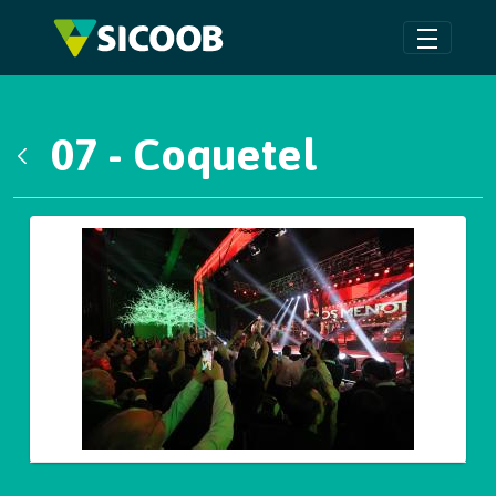
Pular para o Conteúdo principal
07 - Coquetel
Voltar
Galeria de Mídias