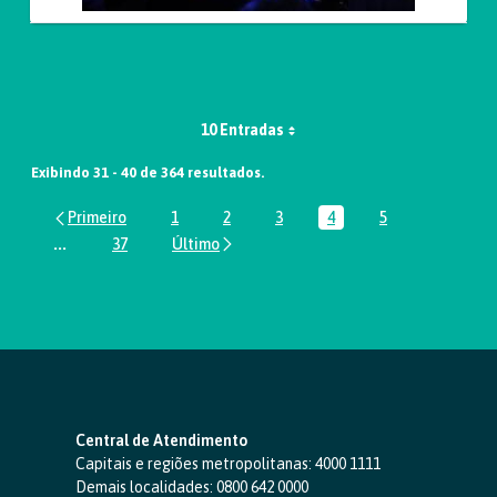
10 Entradas
Exibindo 31 - 40 de 364 resultados.
1
2
3
4
5
Página
Página
Página
Página
Página
...
37
Páginas intermediárias Usar ABA para navegar.
Página
Central de Atendimento
Capitais e regiões metropolitanas:
4000 1111
Demais localidades:
0800 642 0000