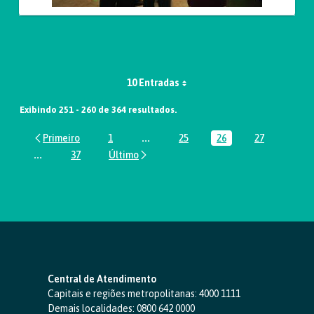
10 Entradas
Exibindo 251 - 260 de 364 resultados.
1
...
25
26
27
Página
Páginas intermediárias Usar ABA par
Página
Página
Página
...
37
Páginas intermediárias Usar ABA para navegar.
Página
Central de Atendimento
Capitais e regiões metropolitanas:
4000 1111
Demais localidades:
0800 642 0000