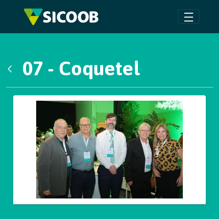
Pular para o Conteúdo principal
07 - Coquetel
Voltar
Galeria de Mídias