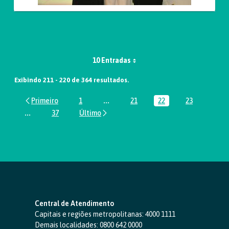
10 Entradas
Exibindo 211 - 220 de 364 resultados.
1
...
21
22
23
Página
Páginas intermediárias Usar ABA par
Página
Página
Página
...
37
Páginas intermediárias Usar ABA para navegar.
Página
Central de Atendimento
Capitais e regiões metropolitanas:
4000 1111
Demais localidades:
0800 642 0000