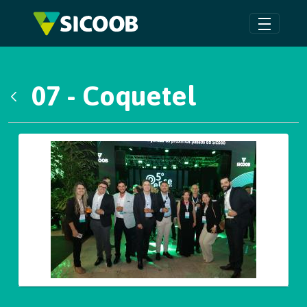
Pular para o Conteúdo principal
07 - Coquetel
Voltar
Galeria de Mídias