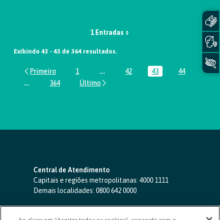
1 Entradas
Exibindo 43 - 43 de 364 resultados.
1
...
42
43
44
Página
Páginas intermediárias Usar ABA par
Página
Página
Página
...
364
Páginas intermediárias Usar ABA para navegar.
Página
Central de Atendimento
Capitais e regiões metropolitanas:
4000 1111
Demais localidades:
0800 642 0000
SAC 24 horas
-
0800 724 4420