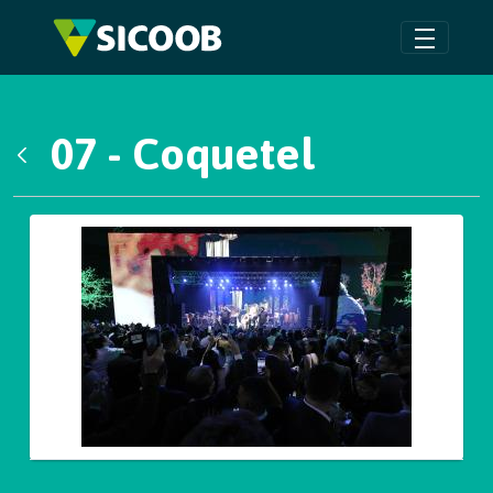
Pular para o Conteúdo principal
07 - Coquetel
Voltar
Galeria de Mídias