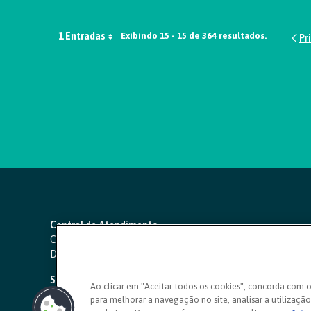
1 Entradas
Exibindo 15 - 15 de 364 resultados.
Central de Atendimento
Capitais e regiões metropolitanas:
4000 1111
Demais localidades:
0800 642 0000
SAC 24 horas
-
0800 724 4420
Ao clicar em "Aceitar todos os cookies", concorda com 
para melhorar a navegação no site, analisar a utilização 
Ouvidoria