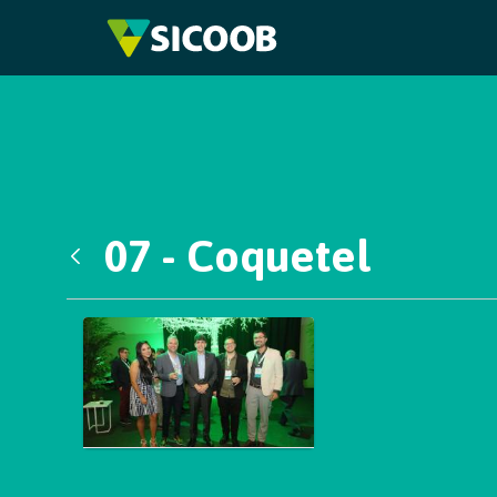
Pular para o Conteúdo principal
07 - Coquetel
Voltar
Galeria de Mídias