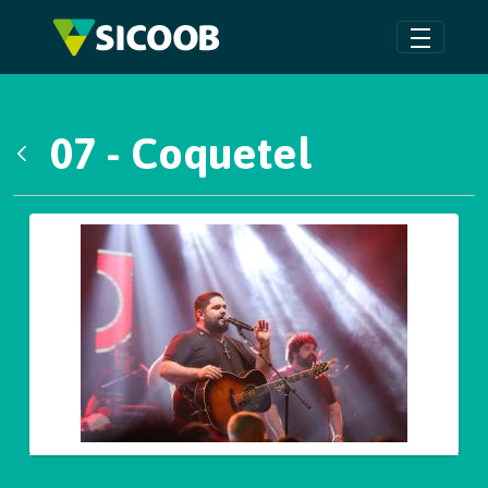
Pular para o Conteúdo principal
07 - Coquetel
Voltar
Galeria de Mídias