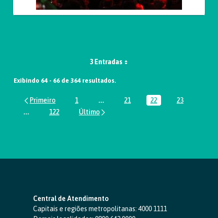
3 Entradas
Exibindo 64 - 66 de 364 resultados.
1
...
21
22
23
Página
Páginas intermediárias Usar ABA par
Página
Página
Página
...
122
Páginas intermediárias Usar ABA para navegar.
Página
Central de Atendimento
Capitais e regiões metropolitanas:
4000 1111