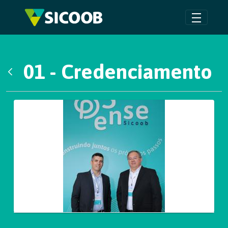
Pular para o Conteúdo principal
01 - Credenciamento
Voltar
Galeria de Mídias