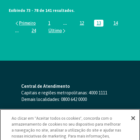
Exibindo 73 - 78 de 141 resultados.
1
...
12
13
14
Página
Páginas intermediárias Usar ABA par
Página
Página
Página
...
24
Páginas intermediárias Usar ABA para navegar.
Página
Central de Atendimento
Capitais e regiões metropolitanas:
4000 1111
Demais localidades:
0800 642 0000
SAC 24 horas
-
0800 724 4420
Ao clicar em "Aceitar todos os cookies", concorda com o
Ouvidoria
armazenamento de cookies no seu dispositivo para melhorar
0800 725 0996
(de segunda a sexta, das 8h às 20h)
a navegação no site, analisar a utilização do site e ajudar nas
ouvidoriasicoob.com.br
nossas iniciativas de marketing. Para mais informações,