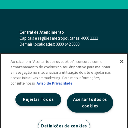
Central de Atendimento
Capitais e regiões metropolitanas:
4000 1111
Demais localidades:
0800 642 0000
SAC 24 horas
-
0800 724 4420
Ao clicar em "Aceitar todos os cookies", concorda com o
Ouvidoria
armazenamento de cookies no seu dispositivo para melhorar
0800 725 0996
(de segunda a sexta, das 8h às 20h)
a navegação no site, analisar a utilização do site e ajudar nas
ouvidoriasicoob.com.br
nossas iniciativas de marketing. Para mais informações,
consulte nosso
Deficientes auditivos ou de fala
Aviso de Privacidade
-
0800 940 0458
(de segunda a sexta, das 8h às 20h)
Rejeitar Todos
Aceitar todos os
cookies
Definições de cookies