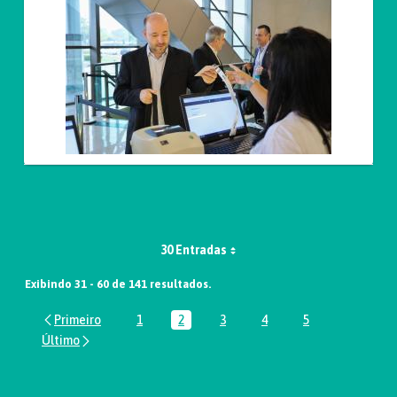
30 Entradas
Exibindo 31 - 60 de 141 resultados.
1
2
3
4
5
Página
Página
Página
Página
Página