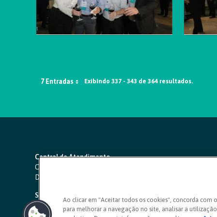
7 Entradas
Exibindo 337 - 343 de 364 resultados.
Central de Atendimento
Capitais e regiões metropolitanas:
4000 1111
Demais localidades:
0800 642 0000
SAC 24 horas
-
0800 724 4420
Ao clicar em "Aceitar todos os cookies", concorda com 
para melhorar a navegação no site, analisar a utilização 
Ouvidoria