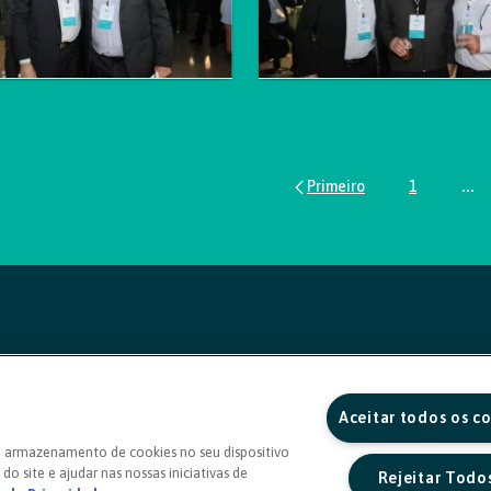
1
...
Página
Pág
Aceitar todos os c
o armazenamento de cookies no seu dispositivo
do site e ajudar nas nossas iniciativas de
Rejeitar Todo