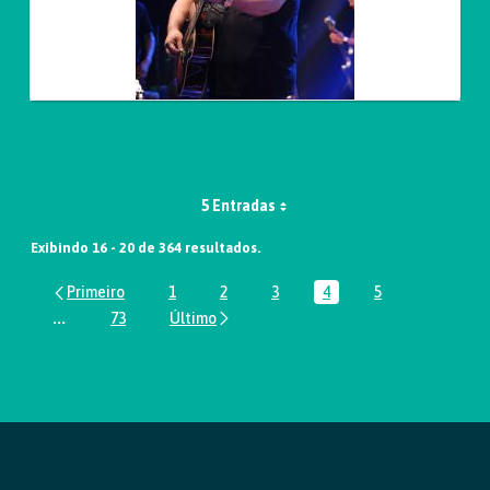
5 Entradas
Exibindo 16 - 20 de 364 resultados.
1
2
3
4
5
Página
Página
Página
Página
Página
...
73
Páginas intermediárias Usar ABA para navegar.
Página