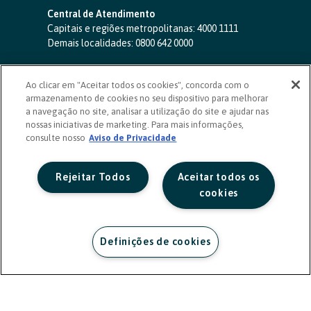
Central de Atendimento
Capitais e regiões metropolitanas:
4000 1111
Demais localidades:
0800 642 0000
SAC 24 horas
-
0800 724 4420
Ao clicar em "Aceitar todos os cookies", concorda com o
Ouvidoria
armazenamento de cookies no seu dispositivo para melhorar
0800 725 0996
(de segunda a sexta, das 8h às 20h)
a navegação no site, analisar a utilização do site e ajudar nas
ouvidoriasicoob.com.br
nossas iniciativas de marketing. Para mais informações,
consulte nosso
Deficientes auditivos ou de fala
Aviso de Privacidade
-
0800 940 0458
(de segunda a sexta, das 8h às 20h)
Rejeitar Todos
Aceitar todos os
cookies
Definições de cookies