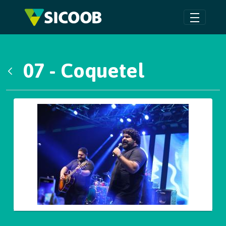
Pular para o Conteúdo principal
07 - Coquetel
Voltar
Galeria de Mídias