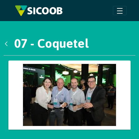
Pular para o Conteúdo principal
07 - Coquetel
Voltar
Galeria de Mídias