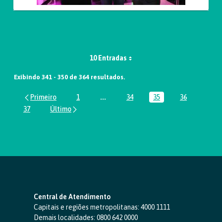
10 Entradas
Exibindo 341 - 350 de 364 resultados.
1
...
34
35
36
Página
Páginas intermediárias Usar ABA par
Página
Página
Página
37
Página
Central de Atendimento
Capitais e regiões metropolitanas:
4000 1111
Demais localidades:
0800 642 0000