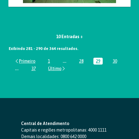
10 Entradas
Exibindo 281 - 290 de 364 resultados.
1
...
28
29
30
Página
Páginas intermediárias Usar ABA par
Página
Página
Página
...
37
Páginas intermediárias Usar ABA para navegar.
Página
Central de Atendimento
Capitais e regiões metropolitanas:
4000 1111
Demais localidades:
0800 642 0000