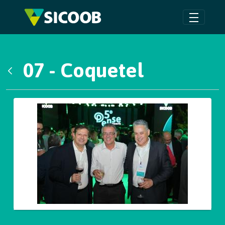
Pular para o Conteúdo principal
07 - Coquetel
Voltar
Galeria de Mídias