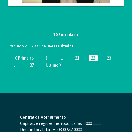
10 Entradas
Exibindo 211 - 220 de 364 resultados.
1
...
21
22
23
Página
Páginas intermediárias Usar ABA par
Página
Página
Página
...
37
Páginas intermediárias Usar ABA para navegar.
Página
Central de Atendimento
Capitais e regiões metropolitanas:
4000 1111
Demais localidades:
0800 642 0000