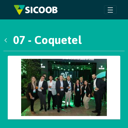
Pular para o Conteúdo principal
07 - Coquetel
Voltar
Galeria de Mídias