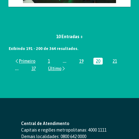
10 Entradas
Exibindo 191 - 200 de 364 resultados.
1
...
19
20
21
Página
Páginas intermediárias Usar ABA par
Página
Página
Página
...
37
Páginas intermediárias Usar ABA para navegar.
Página
Central de Atendimento
Capitais e regiões metropolitanas:
4000 1111
Demais localidades:
0800 642 0000