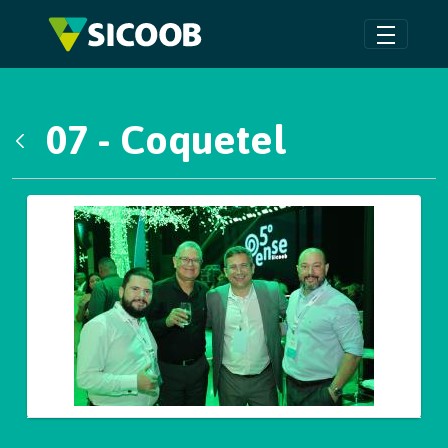
Pular para o Conteúdo principal
07 - Coquetel
Voltar
Galeria de Mídias